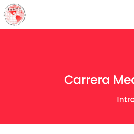
Carrera Med
Intr