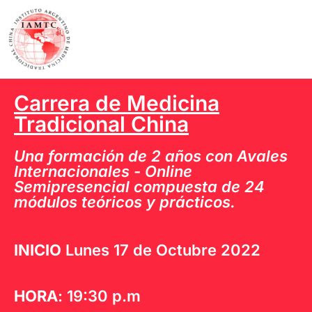
Carrera de Medicina
Tradicional China
Una formación de 2 años con Avales
Internacionales - Online
Semipresencial compuesta de 24
módulos teóricos y prácticos.
INICIO
Lunes 17 de Octubre 2022
HORA
: 19:30 p.m