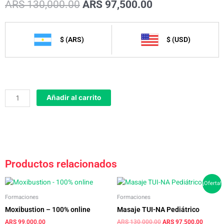
El
El
ARS
130,000.00
ARS
97,500.00
precio
precio
original
actual
era:
es:
$ (ARS)
$ (USD)
ARS 130,000.00.
ARS 97,500.00
Masaje
Añadir al carrito
TUI-
NA
20
formas
tradicionales
cantidad
Productos relacionados
El
El
¡Oferta!
precio
precio
Formaciones
Formaciones
original
actual
era:
es:
Moxibustion – 100% online
Masaje TUI-NA Pediátrico
ARS 130,000.00.
ARS 97,
ARS
99,000.00
ARS
130,000.00
ARS
97,500.00