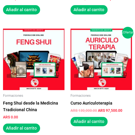
Añadir al carrito
Añadir al carrito
El
El
¡Oferta!
precio
precio
original
actual
era:
es:
ARS 130,000.00.
ARS 97,
Formaciones
Formaciones
Feng Shui desde la Medicina
Curso Auriculoterapia
Tradicional China
ARS
130,000.00
ARS
97,500.00
ARS
0.00
Añadir al carrito
Añadir al carrito