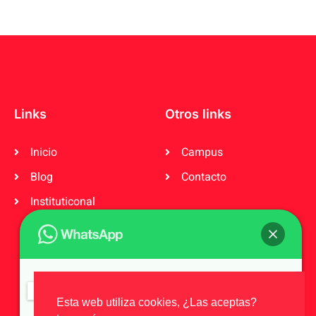
Links
Otros links
Inicio
Campus
Blog
Contacto
Instituticonal
Seguinos en redes
F
I
Hola, 👋¿En que puedo ayudarte?
a
n
Esta web utiliza cookies, ¿Las aceptas?