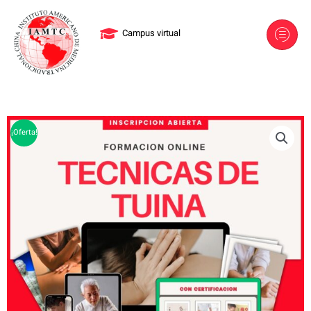
Ir
al
Campus virtual
contenido
¡Oferta!