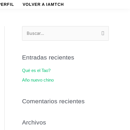
PERFIL
VOLVER A IAMTCH
B
u
s
Entradas recientes
c
a
Qué es el Tao?
r
Año nuevo chino
p
o
Comentarios recientes
r
:
Archivos